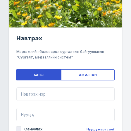
Нэвтрэх
Мэргэжлийн боловсрол сургалтын байгууллагын
"Сургалт, мэдээллийн систем"
БАГШ
АЖИЛТАН
Сануулах
Нууц үг мартсан?